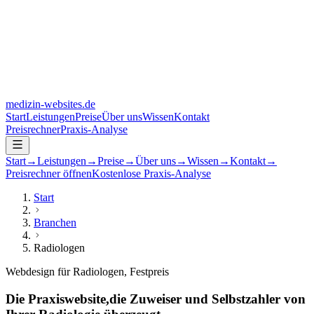
medizin-websites
.de
Start
Leistungen
Preise
Über uns
Wissen
Kontakt
Preisrechner
Praxis-Analyse
Start
→
Leistungen
→
Preise
→
Über uns
→
Wissen
→
Kontakt
→
Preisrechner öffnen
Kostenlose Praxis-Analyse
Start
Branchen
Radiologen
Webdesign für Radiologen, Festpreis
Die Praxiswebsite,
die Zuweiser und Selbstzahler von