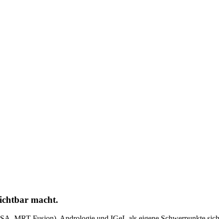
sichtbar
macht.
 MRT-Fusion), Andrologie und IGeL als eigene Schwerpunkte sichtbar