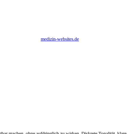
medizin-websites
.de
 machen, ohne aufdringlich zu wirken. Diskrete Tonalität, klare