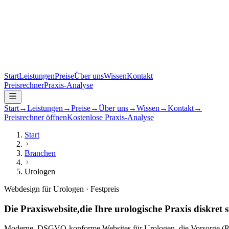
Start
Leistungen
Preise
Über uns
Wissen
Kontakt
Preisrechner
Praxis-Analyse
Start
→
Leistungen
→
Preise
→
Über uns
→
Wissen
→
Kontakt
→
Preisrechner öffnen
Kostenlose Praxis-Analyse
Start
Branchen
Urologen
Webdesign für Urologen · Festpreis
Die Praxiswebsite,
die Ihre urologische Praxis diskret
Moderne, DSGVO-konforme Websites für Urologen, die Vorsorge (PSA,