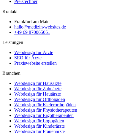
Preisrechner
Kontakt
Frankfurt am Main
hallo@medizin-websites.de
+49 69 870065051
Leistungen
Webdesign für Ärzte
SEO für Ärzte
Praxiswebsite erstellen
Branchen
Webdesign für
Hausärzte
Webdesign für
Zahnärzte
Webdesign für
Hautärzte
Webdesign für
Orthopäden
Webdesign für
Kieferorthopäden
Webdesign für
Physiotherapeuten
Webdesign für
Ergotherapeuten
Webdesign für
Logopäden
Webdesign für
Kinderärzte
Webdesign für
Frauenärzte