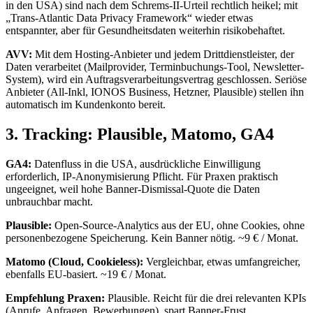
in den USA) sind nach dem Schrems-II-Urteil rechtlich heikel; mit
„Trans-Atlantic Data Privacy Framework“ wieder etwas
entspannter, aber für Gesundheitsdaten weiterhin risikobehaftet.
AVV:
Mit dem Hosting-Anbieter und jedem Drittdienstleister, der
Daten verarbeitet (Mailprovider, Terminbuchungs-Tool, Newsletter-
System), wird ein Auftragsverarbeitungsvertrag geschlossen. Seriöse
Anbieter (All-Inkl, IONOS Business, Hetzner, Plausible) stellen ihn
automatisch im Kundenkonto bereit.
3. Tracking: Plausible, Matomo, GA4
GA4:
Datenfluss in die USA, ausdrückliche Einwilligung
erforderlich, IP-Anonymisierung Pflicht. Für Praxen praktisch
ungeeignet, weil hohe Banner-Dismissal-Quote die Daten
unbrauchbar macht.
Plausible:
Open-Source-Analytics aus der EU, ohne Cookies, ohne
personenbezogene Speicherung. Kein Banner nötig. ~9 € / Monat.
Matomo (Cloud, Cookieless):
Vergleichbar, etwas umfangreicher,
ebenfalls EU-basiert. ~19 € / Monat.
Empfehlung Praxen:
Plausible. Reicht für die drei relevanten KPIs
(Anrufe, Anfragen, Bewerbungen), spart Banner-Frust.