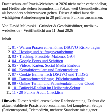
Datenschutz auf Praxis-Websites ist 2026 nicht mehr verhandelbar,
und Heilberufe stehen besonders im Fokus, weil Gesundheitsdaten
als besonders schützenswert gelten. Dieser Artikel fasst die
wichtigsten Anforderungen in 20 prüfbaren Punkten zusammen.
Von
David Malewski
·
Gründer & Geschäftsführer, medizin-
websites.de
· Veröffentlicht am
11. Juni 2026
Inhalt
01
·
Warum Praxen ein erhöhtes DSGVO-Risiko tragen
02
·
Hosting und Auftragsverarbeitung
03
·
Tracking: Plausible, Matomo, GA4
04
·
Google Fonts und Schriften
05
·
Videos, Karten, Social-Media-Embeds
06
·
Kontaktformulare und Patientendaten
07
·
Cookie-Banner nach DSGVO und TTDSG
08
·
Datenschutzerklärung, Pflichtbestandteile
09
·
Online-Termin und Patientendaten in der Cloud
10
·
Bußgeld-Realität im Heilberufe-Sektor
11
·
20-Punkte-Audit-Checkliste
Hinweis.
Dieser Artikel ersetzt keine Rechtsberatung. Er fasst die
aktuell etablierte Praxis 2026 zusammen, bei komplexen Setups
(Patientenportal, Telemedizin, mehrere Standorte mit eigener