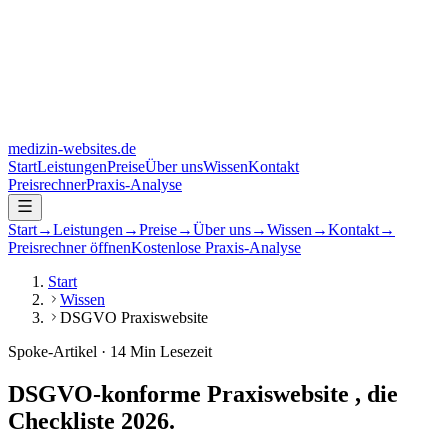
medizin-websites
.de
Start
Leistungen
Preise
Über uns
Wissen
Kontakt
Preisrechner
Praxis-Analyse
Start
→
Leistungen
→
Preise
→
Über uns
→
Wissen
→
Kontakt
→
Preisrechner öffnen
Kostenlose Praxis-Analyse
Start
Wissen
DSGVO Praxiswebsite
Spoke-Artikel · 14 Min Lesezeit
DSGVO-konforme Praxiswebsite ,
die
Checkliste 2026
.