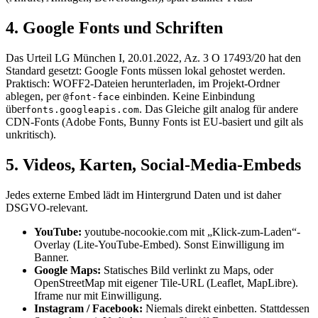
4. Google Fonts und Schriften
Das Urteil LG München I, 20.01.2022, Az. 3 O 17493/20 hat den
Standard gesetzt: Google Fonts müssen lokal gehostet werden.
Praktisch: WOFF2-Dateien herunterladen, im Projekt-Ordner
ablegen, per
einbinden. Keine Einbindung
@font-face
über
. Das Gleiche gilt analog für andere
fonts.googleapis.com
CDN-Fonts (Adobe Fonts, Bunny Fonts ist EU-basiert und gilt als
unkritisch).
5. Videos, Karten, Social-Media-Embeds
Jedes externe Embed lädt im Hintergrund Daten und ist daher
DSGVO-relevant.
YouTube:
youtube-nocookie.com mit „Klick-zum-Laden“-
Overlay (Lite-YouTube-Embed). Sonst Einwilligung im
Banner.
Google Maps:
Statisches Bild verlinkt zu Maps, oder
OpenStreetMap mit eigener Tile-URL (Leaflet, MapLibre).
Iframe nur mit Einwilligung.
Instagram / Facebook:
Niemals direkt einbetten. Stattdessen