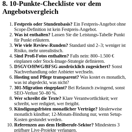
8. 10-Punkte-Checkliste vor dem
Angebotsvergleich
Festpreis oder Stundenbasis?
Ein Festpreis-Angebot ohne
Scope-Definition ist kein Festpreis-Angebot.
Was ist enthalten?
Lassen Sie die Leistungs-Tabelle Punkt
für Punkt erläutern.
Wie viele Review-Runden?
Standard sind 2–3; weniger ist
Risiko, mehr unrealistisch.
Sind Profi-Fotos enthalten?
Falls nein: 800–1.500 €
einplanen oder Stock-Image-Strategie definieren.
DSGVO/HWG/BFSG ausdrücklich zugesichert?
Sonst
Nachverhandlung oder Anbieter wechseln.
Hosting und Pflege transparent?
Was kostet es monatlich,
was ist abgedeckt, was nicht?
301-Migration eingeplant?
Bei Relaunch zwingend, sonst
SEO-Verlust 50–80 %.
Wer schreibt die Texte?
Klare Verantwortlichkeit; wer
schreibt, wer redigiert, wer freigibt.
Kündigungsfristen monatlicher Verträge?
Idealerweise
monatlich kündbar; 12-Monats-Bindung nur, wenn Setup-
Kosten gestundet werden.
Referenzen aus dem Heilberufe-Sektor?
Mindestens 3
prüfbare Live-Projekte verlangen.