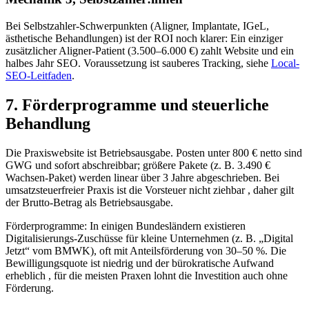
Bei Selbstzahler-Schwerpunkten (Aligner, Implantate, IGeL,
ästhetische Behandlungen) ist der ROI noch klarer: Ein einziger
zusätzlicher Aligner-Patient (3.500–6.000 €) zahlt Website und ein
halbes Jahr SEO. Voraussetzung ist sauberes Tracking, siehe
Local-
SEO-Leitfaden
.
7. Förderprogramme und steuerliche
Behandlung
Die Praxiswebsite ist Betriebsausgabe. Posten unter 800 € netto sind
GWG und sofort abschreibbar; größere Pakete (z. B. 3.490 €
Wachsen-Paket) werden linear über 3 Jahre abgeschrieben. Bei
umsatzsteuerfreier Praxis ist die Vorsteuer nicht ziehbar , daher gilt
der Brutto-Betrag als Betriebsausgabe.
Förderprogramme: In einigen Bundesländern existieren
Digitalisierungs-Zuschüsse für kleine Unternehmen (z. B. „Digital
Jetzt“ vom BMWK), oft mit Anteilsförderung von 30–50 %. Die
Bewilligungsquote ist niedrig und der bürokratische Aufwand
erheblich , für die meisten Praxen lohnt die Investition auch ohne
Förderung.