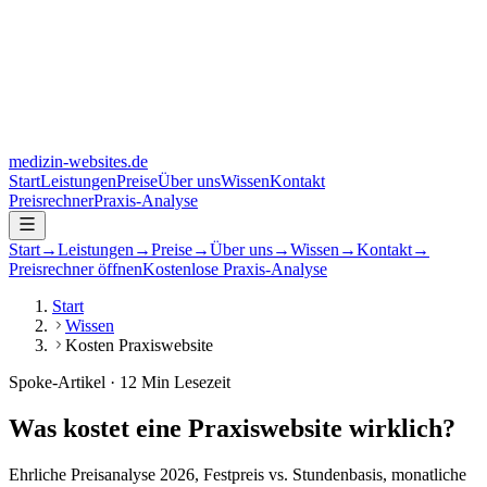
medizin-websites
.de
Start
Leistungen
Preise
Über uns
Wissen
Kontakt
Preisrechner
Praxis-Analyse
Start
→
Leistungen
→
Preise
→
Über uns
→
Wissen
→
Kontakt
→
Preisrechner öffnen
Kostenlose Praxis-Analyse
Start
Wissen
Kosten Praxiswebsite
Spoke-Artikel · 12 Min Lesezeit
Was kostet eine Praxiswebsite
wirklich
?
Ehrliche Preisanalyse 2026, Festpreis vs. Stundenbasis, monatliche