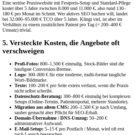
Eine seriöse Praxiswebsite mit Festpreis-Setup und Standard-Pflege
kostet über 5 Jahre zwischen 8.000 und 11.000 €, also rund 130–
180 € pro Monat im Schnitt. Wer aktives SEO buchen will, landet
bei 32.000–95.000 € TCO über 5 Jahre. Klingt viel, ist aber im
Verhältnis zu einem zusätzlichen Patient pro Tag (= 200–400 €
Umsatz) trivial.
5. Versteckte Kosten, die Angebote oft
verschweigen
Profi-Fotos:
800–1.500 € einmalig. Stock-Bilder sind die
häufigste Conversion-Bremse.
Logo:
300–800 € für eine moderne, multi-format taugliche
Wort-/Bildmarke.
Texte:
100–200 € pro Seite extern verfasst, wenn die Praxis
nicht selbst schreibt.
Datenschutz-Beratung:
300–800 € einmalig bei komplexen
Setups (Online-Termin, Patientenportal, mehrere Standorte).
Migration aus altem CMS:
200–1.500 € je nach Umfang,
sauber gemacht aber Pflicht für SEO-Erhalt.
Domain-Übernahme / DNS-Umzug:
50–200 €
administrativer Aufwand.
E-Mail-Setup:
5–15 € pro Postfach / Monat, wird oft erst
nach Launch besprochen.