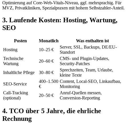
Optimierung auf Core-Web-Vitals-Niveau, ggf. mehrsprachig. Für
MVZ, Privatkliniken, Spezialpraxen mit hohem Selbstzahler-Anteil.
3. Laufende Kosten: Hosting, Wartung,
SEO
Posten
Monatlich
Was enthalten ist
Server, SSL, Backups, DE/EU-
Hosting
10–25 €
Standort
Technische
CMS- und Plugin-Updates,
20–60 €
Wartung
Security-Patches
Sprechzeiten, Team, Urlaube,
Inhaltliche Pflege
30–80 €
kleine Texte
400–1.500
Content, Local-SEO, Linkaufbau,
SEO-Service
€
Monitoring
Call-Tracking
Anruf-Quellen messen,
20–50 €
(optional)
Conversion-Reporting
4. TCO über 5 Jahre, die ehrliche
Rechnung