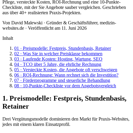
Pflege, versteckte Kosten, ROI-Rechnung und eine 10-Punkte-
Checkliste, mit der Sie Angebote sauber vergleichen. Geschrieben
aus über
40
+ realisierten Praxis-Projekten.
Von
David Malewski
·
Gründer & Geschäftsführer, medizin-
websites.de
· Veröffentlicht am
11. Juni 2026
Inhalt
01
·
Preismodelle: Festpreis, Stundenbasis, Retainer
02
·
Was Sie in welcher Preisklasse bekommen
03
·
Laufende Kosten: Hosting, Wartung, SEO
04
·
TCO über 5 Jahre, die ehrliche Rechnung
05
·
Versteckte Kosten, die Angebote oft verschweigen
06
·
ROI-Rechnung: Wann rechnet sich die Investition?
07
·
Förderprogramme und steuerliche Behandlung
08
·
10-Punkte-Checkliste vor dem Angebotsvergleich
1. Preismodelle: Festpreis, Stundenbasis,
Retainer
Drei Vergütungsmodelle dominieren den Markt für Praxis-Websites,
jedes mit einem klaren Einsatzprofil.