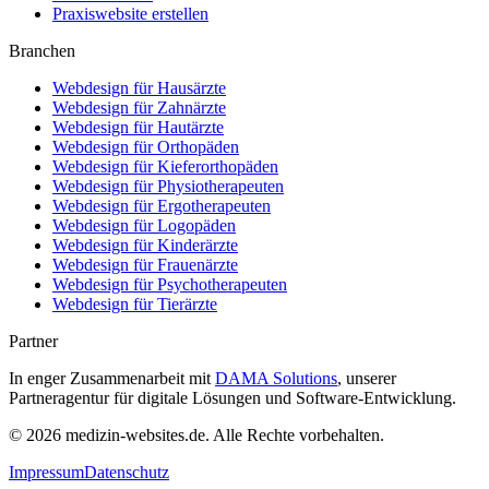
Praxiswebsite erstellen
Branchen
Webdesign für
Hausärzte
Webdesign für
Zahnärzte
Webdesign für
Hautärzte
Webdesign für
Orthopäden
Webdesign für
Kieferorthopäden
Webdesign für
Physiotherapeuten
Webdesign für
Ergotherapeuten
Webdesign für
Logopäden
Webdesign für
Kinderärzte
Webdesign für
Frauenärzte
Webdesign für
Psychotherapeuten
Webdesign für
Tierärzte
Partner
In enger Zusammenarbeit mit
DAMA Solutions
, unserer
Partneragentur für digitale Lösungen und Software-Entwicklung.
©
2026
medizin-websites.de
. Alle Rechte vorbehalten.
Impressum
Datenschutz